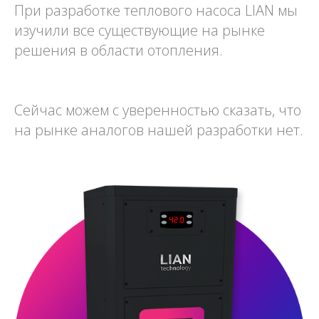
При разработке теплового насоса LIAN мы
изучили все существующие на рынке
решения в области отопления.
Сейчас можем с уверенностью сказать, что
на рынке аналогов нашей разработки нет.