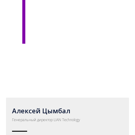
является лучшим
решением в
области отопления
с помощью
возобновляемых
энергетических
ресурсов
Алексей Цымбал
Генеральный директор LIAN Technology